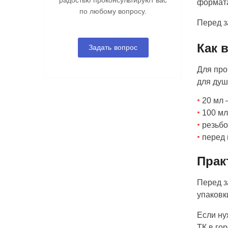
радостью проконсультируют вас
формата
по любому вопросу.
Перед з
Как 
Задать вопрос
Для про
для душ
20 мл 
100 мл
резьбо
перед 
Прак
Перед з
упаковк
Если ну
ТК в го