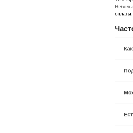
Небольш
оплаты
.
Част
Как
Под
Мож
Ест