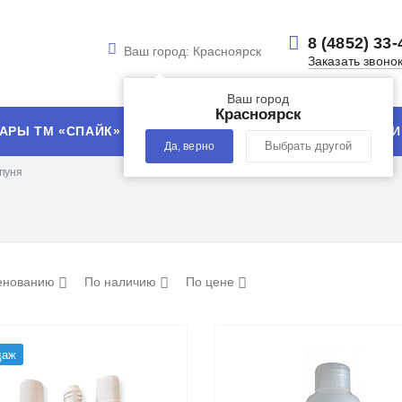
8 (4852) 33-
Ваш город:
Красноярск
Заказать звоно
Ваш город
Красноярск
АРЫ ТМ «СПАЙК»
УСЛУГИ
ТЕХНОЛОГИИ
Да, верно
Выбрать другой
пуня
енованию
По наличию
По цене
даж