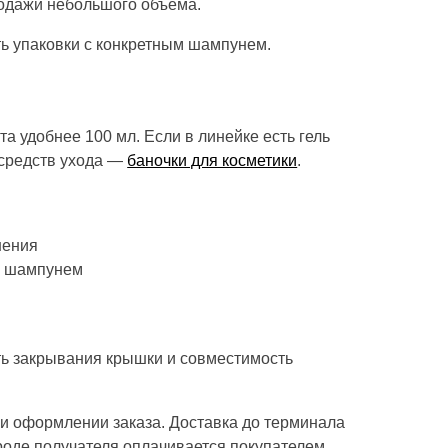
родажи небольшого объема.
ть упаковки с конкретным шампунем.
а удобнее 100 мл. Если в линейке есть гель
х средств ухода —
баночки для косметики
.
нения
м шампунем
ть закрывания крышки и совместимость
ри оформлении заказа. Доставка до терминала
роде получателя оплачивается покупателем.