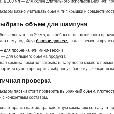
, а 100 мл — для более длительного использования или п
аказом важно учитывать объем, тип крышки и совместимос
выбрать объем для шампуня
бника достаточно 20 мл, для небольшого розничного продукт
а, к нему подойдут
баночки для геля
, а для кремов и други
— для пробника или мини-версии
 — для большего объема продукта
вая крышка помогает закрывать тару после каждого приме
партией нужно проверить выбранную баночку с конкретны
тичная проверка
аказом партии стоит проверить выбранный объем, плотнос
и с конкретным составом.
жна отправка партии, транспортную компанию согласуют п
роде отправления бесплатная, перевозка до терминала в го