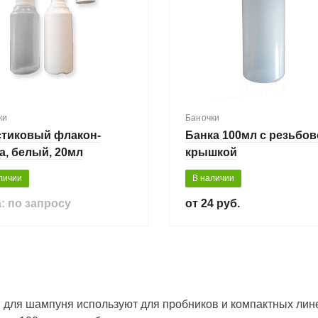
ки
Баночки
стиковый флакон-
Банка 100мл с резьбо
а, белый, 20мл
крышкой
личии
В наличии
: по запросу
24 руб.
 для шампуня используют для пробников и компактных лине