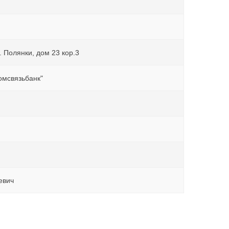
Б. Полянки, дом 23 кор.3
омсвязьбанк"
аевич