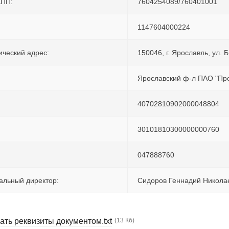
КПП:
7604254089/760401001
:
1147604000224
ческий адрес:
150046, г. Ярославль, ул. 
Ярославский ф-л ПАО "Пр
40702810902000048804
30101810300000000760
047888760
альный директор:
Сидоров Геннадий Никол
ать реквизиты документом.txt
(13 Кб)