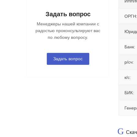
ИНН/
Задать вопрос
ОРГН
Менеджеры нашей компании с
радостью проконсультируют вас
Юриди
по любому вопросу.
Банк:
Задать вопрос
р/сч:
к/с:
БИК:
Генер
Скач